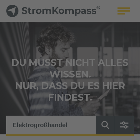
DU MUSST NICHT ALLES
WISSEN.
NUR, DASS DU ES HIER
FINDEST.